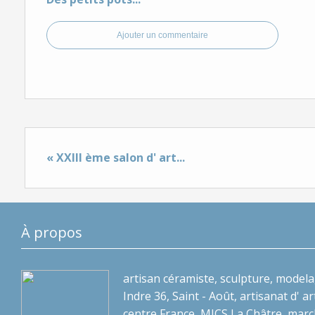
Ajouter un commentaire
« XXIII ème salon d' art...
À propos
artisan céramiste, sculpture, modela
Indre 36, Saint - Août, artisanat d' art
centre France, MJCS La Châtre, marc