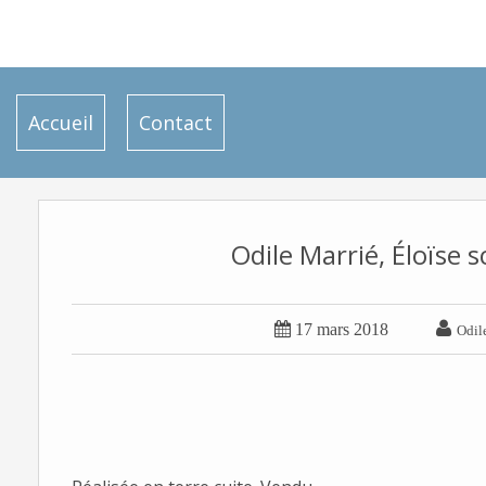
Accueil
Contact
Odile Marrié, Éloïse s


17 mars 2018
Odil