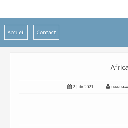
Accueil
Contact
Afric


2 juin 2021
Odile Marr