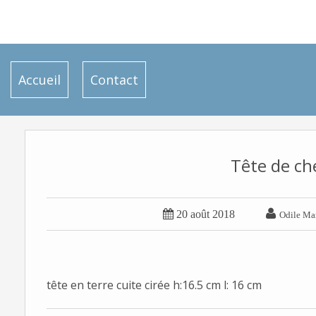
Accueil
Contact
Tête de che


20 août 2018
Odile Mar
tête en terre cuite cirée h:16.5 cm l: 16 cm