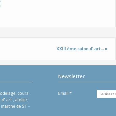
XXIII ème salon d' art... »
Newsletter
odelage, cours ,
Email
d' art , atelier,
 marché de ST -