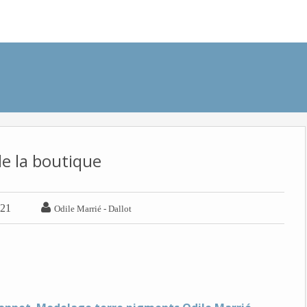
e la boutique

021
Odile Marrié - Dallot