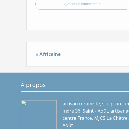
Ajouter un commentaire
« Africaine
À propos
artisan céramiste, sculpture, m
Indre 36, Saint - Août, artisanat 
centre France, MJCS La Châtre,
Août